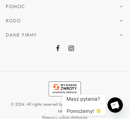
POMOC
RODO
DANE FIRMY
Masz pytania? 
© 2024. All rights reserved by LAUREE SHOES. Powered by
e-
como.pl
Pomożemy! 
Open
Płatności online obsługuje:
chaty