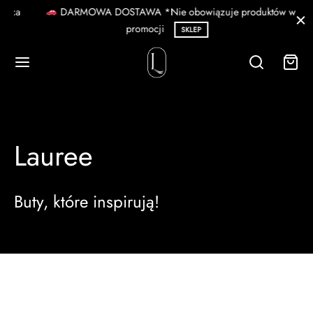
ca
DARMOWA DOSTAWA *Nie obowiązuje produktów w
promocji
SKLEP
Wróć
Wróć
Lauree
ERINY
MOC
Buty, które inspirują!
iny letnie
SONALIZACJA
riny na gumce
iny klasyczne
TNOŚCI I DOSTAWA
iny w szpic
OTY I REKLAMACJE