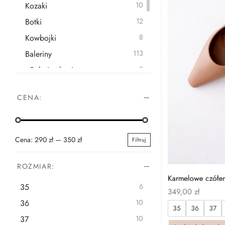
Kozaki
10
Botki
12
Kowbojki
8
Baleriny
113
Baleriny letnie
8
Baleriny klasyczne
34
CENA:
Baleriny na gumce
63
Baleriny w szpic
7
Klapki
2
Cena:
290 zł
—
350 zł
Filtruj
Cena
Cena
Nowości
46
min
max
ROZMIAR:
Karmelowe czółenk
35
6
349,00
zł
36
10
35
36
37
37
10