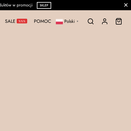
P
SALE
POMOC
Polski
%%%
▼