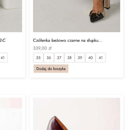
2-C
Czółenka beżowo czarne na słupku...
339,00
zł
41
35
36
37
38
39
40
41
Dodaj do koszyka