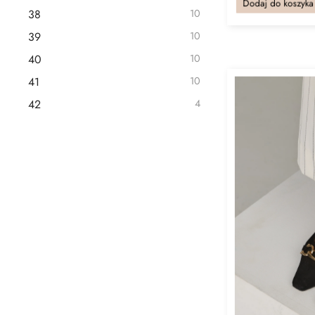
Dodaj do koszyka
38
10
39
10
40
10
41
10
42
4