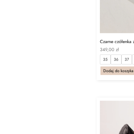
Czarne czółenka 
349,00
zł
35
36
37
Dodaj do koszyka