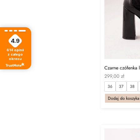
4.9
614
opinii
z całego
okresu
Czarne czółenka l
299,00
zł
36
37
38
Dodaj do koszyka