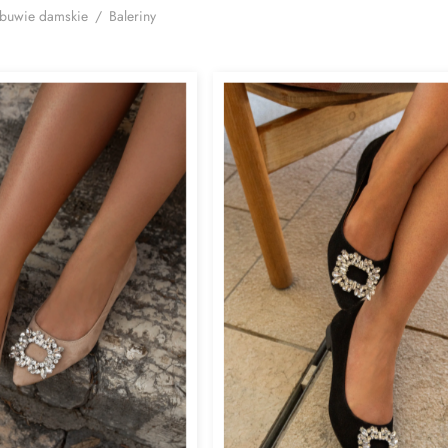
buwie damskie
/
Baleriny