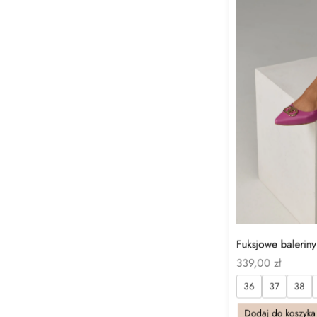
Fuksjowe balerin
339,00
zł
36
37
38
Dodaj do koszyka