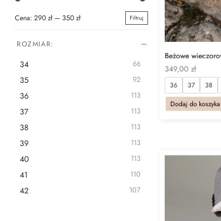
Klapki
2
Cena:
290 zł
—
350 zł
Filtruj
Cena
Cena
Nowości
46
min
max
ROZMIAR:
Beżowe wieczorow
34
66
349,00
zł
35
92
36
37
38
36
113
Dodaj do koszyka
37
113
38
113
39
113
40
113
41
110
42
107