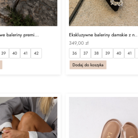
e baleriny premi...
Ekskluzywne baleriny damskie z n..
349,00
zł
39
40
41
42
36
37
38
39
40
41
Dodaj do koszyka