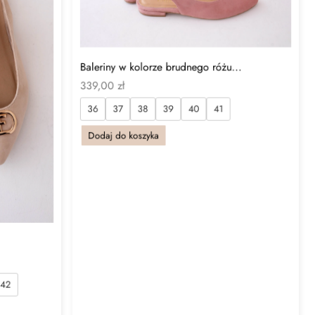
Baleriny w kolorze brudnego różu...
339,00
zł
36
37
38
39
40
41
Dodaj do koszyka
42