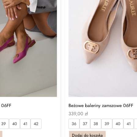
Beżowe baleriny zamszowe 06FF
y 06FF
339,00
zł
36
37
38
39
40
41
39
40
41
42
Dodaj do koszyka