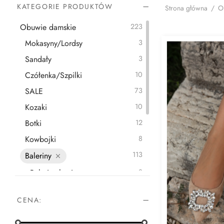
KATEGORIE PRODUKTÓW
Strona główna
/
O
Obuwie damskie
223
Mokasyny/Lordsy
3
Sandały
3
Czółenka/Szpilki
10
SALE
73
Kozaki
10
Botki
12
Kowbojki
8
113
Baleriny
Baleriny letnie
8
Baleriny klasyczne
34
CENA:
Baleriny na gumce
63
Baleriny w szpic
7