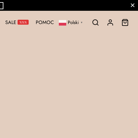
P
SALE
POMOC
Polski
%%%
▼