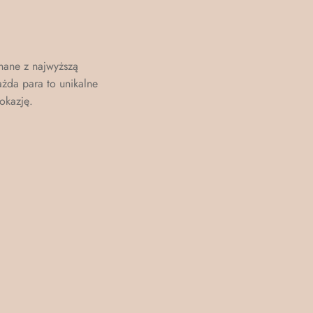
nane z najwyższą
ażda para to unikalne
okazję.