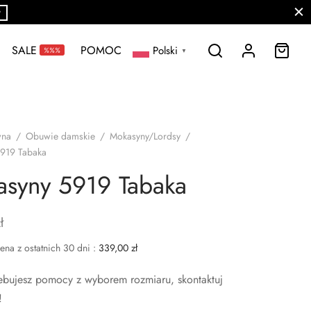
P
SALE
POMOC
Polski
%%%
▼
wna
/
Obuwie damskie
/
Mokasyny/Lordsy
/
919 Tabaka
syny 5919 Tabaka
ł
ena z ostatnich 30 dni :
339,00
zł
rzebujesz pomocy z wyborem rozmiaru, skontaktuj
!