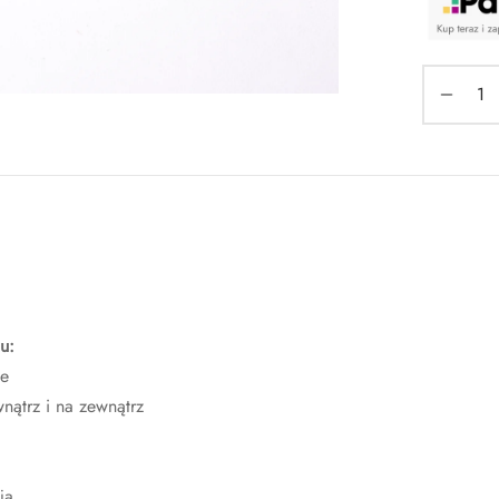
u:
ce
nątrz i na zewnątrz
ja