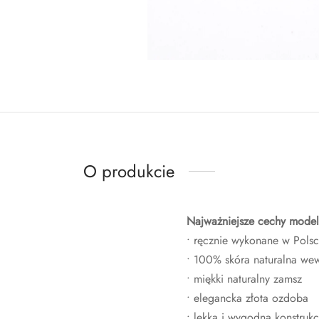
O produkcie
Najważniejsze cechy model
• ręcznie wykonane w Pols
• 100% skóra naturalna wew
• miękki naturalny zamsz
• elegancka złota ozdoba
• lekka i wygodna konstrukc