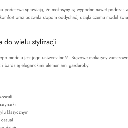
aska podeszwa sprawiają, że mokasyny są wygodne nawet podczas 
komfort oraz pozwala stopom oddychać, dzięki czemu model świet
do wielu stylizacji
t tego modelu jest jego uniwersalność. Brązowe mokasyny zamszow
 i bardziej eleganckimi elementami garderoby.
koszuli
arynarki
tylu klasycznym
t casual
co dzień