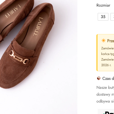
Rozmiar
35
Prze
Zamówien
końca ty
Zamówien
2026 r.
Czas d
Nasze but
dostawy m
odbywa si