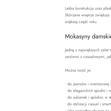
Lekka konstrukcja oraz pł
Skórzane wnętrze zwiększa 
większą część roku.
Mokasyny damskie 
Jedną z największych zale
zarówno z casualowymi, jak
Można nosić je:
• do jeansów i oversizowej 
• do eleganckich spodni i m
• do sukienek i spódnic w s
• do stylizacji casual i smar
• jako wygodne obuwie na 