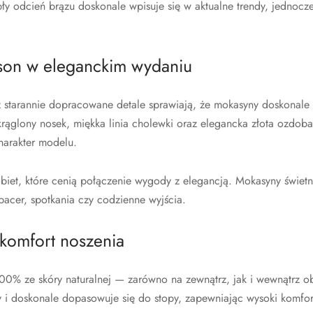
pły odcień brązu doskonale wpisuje się w aktualne trendy, jednocz
son w eleganckim wydaniu
z starannie dopracowane detale sprawiają, że mokasyny doskonale
okrąglony nosek, miękka linia cholewki oraz elegancka złota ozdob
harakter modelu.
biet, które cenią połączenie wygody z elegancją. Mokasyny świet
pacer, spotkania czy codzienne wyjścia.
 komfort noszenia
0% ze skóry naturalnej — zarówno na zewnątrz, jak i wewnątrz ob
ny i doskonale dopasowuje się do stopy, zapewniając wysoki komfor