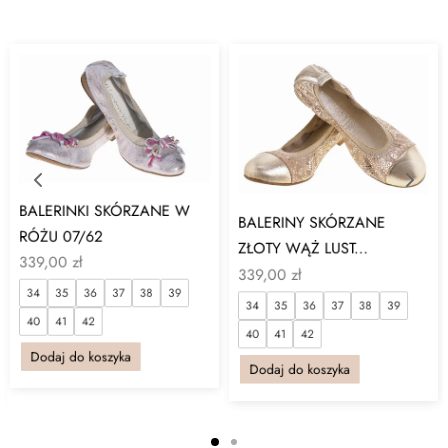
BALERINKI SKÓRZANE W
BALERINY SKÓRZANE
RÓŻU 07/62
ZŁOTY WĄŻ LUST...
339,00
zł
339,00
zł
34
35
36
37
38
39
34
35
36
37
38
39
40
41
42
40
41
42
Dodaj do koszyka
Dodaj do koszyka