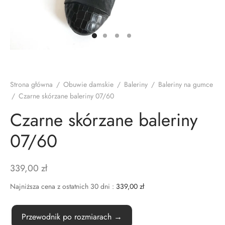
TAKT
Strona główna
/
Obuwie damskie
/
Baleriny
/
Baleriny na gumce
/
Czarne skórzane baleriny 07/60
Czarne skórzane baleriny
07/60
339,00
zł
Najniższa cena z ostatnich 30 dni :
339,00
zł
Przewodnik po rozmiarach →