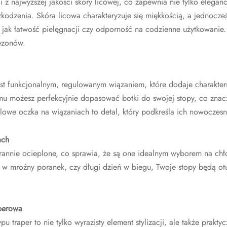
 z najwyższej jakości skóry licowej, co zapewnia nie tylko eleganc
zkodzenia. Skóra licowa charakteryzuje się miękkością, a jednocz
e jak łatwość pielęgnacji czy odporność na codzienne użytkowanie.
sezonów.
t funkcjonalnym, regulowanym wiązaniem, które dodaje charakteru
niemu możesz perfekcyjnie dopasować botki do swojej stopy, co zna
owe oczka na wiązaniach to detal, który podkreśla ich nowoczesny
ach
rannie ocieplone, co sprawia, że są one idealnym wyborem na chł
r w mroźny poranek, czy długi dzień w biegu, Twoje stopy będą o
perowa
 traper to nie tylko wyrazisty element stylizacji, ale także prakty