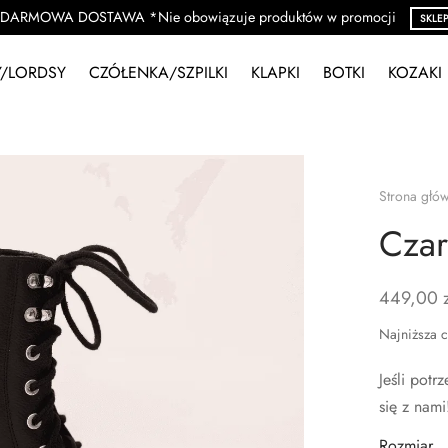
DARMOWA DOSTAWA *Nie obowiązuje produktów w promocji
SKLE
/LORDSY
CZÓŁENKA/SZPILKI
KLAPKI
BOTKI
KOZAKI
Strona głó
Czar
449,00
Najniższa c
Jeśli pot
się z nami
Rozmiar