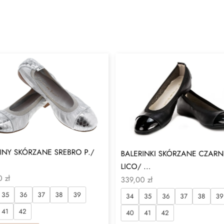
INY SKÓRZANE SREBRO P./
BALERINKI SKÓRZANE CZARN
LICO/ ...
00
zł
339,00
zł
35
36
37
38
39
34
35
36
37
38
39
41
42
40
41
42