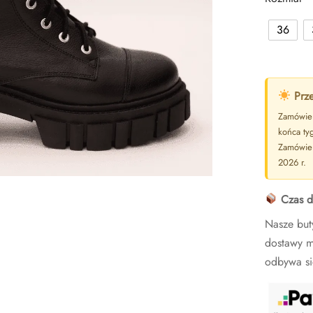
36
Prze
Zamówien
końca ty
Zamówien
2026 r.
Czas d
Nasze but
dostawy m
odbywa si