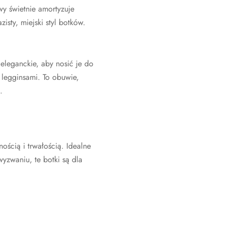
y świetnie amortyzuje
sty, miejski styl botków.
 eleganckie, aby nosić je do
 legginsami. To obuwie,
.
ością i trwałością. Idealne
wyzwaniu, te botki są dla