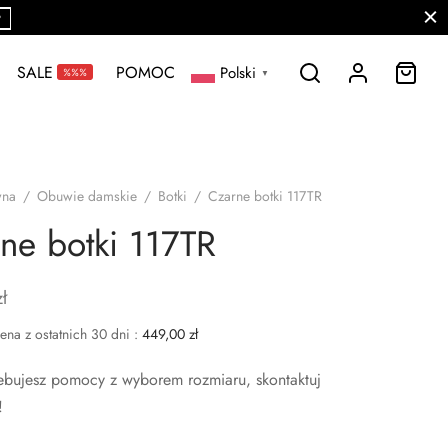
P
SALE
POMOC
Polski
%%%
▼
wna
/
Obuwie damskie
/
Botki
/
Czarne botki 117TR
ne botki 117TR
zł
ena z ostatnich 30 dni :
449,00
zł
rzebujesz pomocy z wyborem rozmiaru, skontaktuj
!