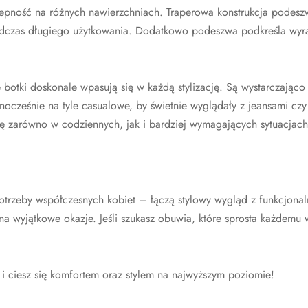
epność na różnych nawierzchniach. Traperowa konstrukcja podeszw
dczas długiego użytkowania. Dodatkowo podeszwa podkreśla wyrazi
 botki doskonale wpasują się w każdą stylizację. Są wystarczająco
nocześnie na tyle casualowe, by świetnie wyglądały z jeansami czy
ię zarówno w codziennych, jak i bardziej wymagających sytuacjach
otrzeby współczesnych kobiet – łączą stylowy wygląd z funkcjonaln
na wyjątkowe okazje. Jeśli szukasz obuwia, które sprosta każdemu 
 i ciesz się komfortem oraz stylem na najwyższym poziomie!