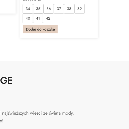
34
35
36
37
38
39
40
41
42
Dodaj do koszyka
NGE
 najświeższych wieści ze świata mody.
e!