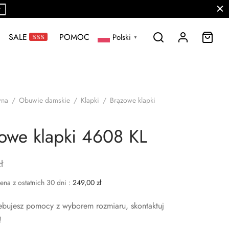
P
SALE
POMOC
Polski
%%%
▼
wna
/
Obuwie damskie
/
Klapki
/
Brązowe klapki
owe klapki 4608 KL
ł
ena z ostatnich 30 dni :
249,00
zł
rzebujesz pomocy z wyborem rozmiaru, skontaktuj
!