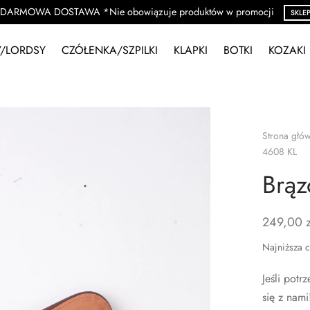
DARMOWA DOSTAWA *Nie obowiązuje produktów w promocji
SKLE
/LORDSY
CZÓŁENKA/SZPILKI
KLAPKI
BOTKI
KOZAKI
Strona głó
4608 KL
Brąz
249,00
z
Najniższa c
Jeśli pot
się z nami