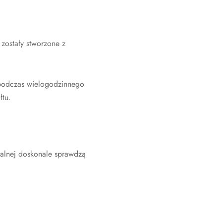
zostały stworzone z
 podczas wielogodzinnego
łtu.
uralnej doskonale sprawdzą