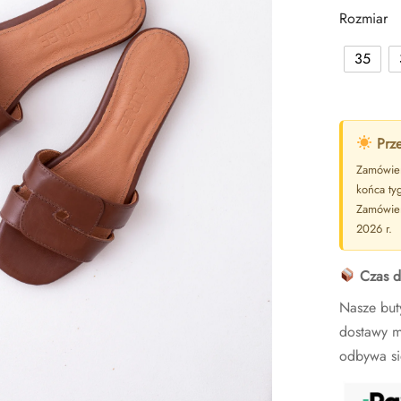
Rozmiar
35
Prze
Zamówien
końca ty
Zamówien
2026 r.
Czas d
Nasze but
dostawy m
odbywa si