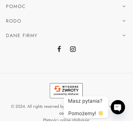
POMOC
RODO
DANE FIRMY
Masz pytania? 
© 2024. All rights reserved by LAUREE SHOES. Powered by
e-
como.pl
Pomożemy! 
Open
Płatności online obsługuje:
chaty