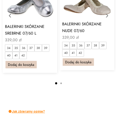
BALERINKI SKÓRZANE
BALERINKI SKÓRZANE
NUDE 07/60
SREBRNE 07/60 L
339,00
zł
339,00
zł
34
35
36
37
38
39
34
35
36
37
38
39
40
41
42
40
41
42
Dodaj do koszyka
Dodaj do koszyka
Jak zbieramy opinie?