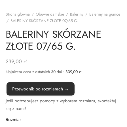
TAKT
Strona główna
/
Obuwie damskie
/
Baleriny
/
Baleriny na gumce
/
BALERINY SKÓRZANE ZŁOTE 07/65 G.
BALERINY SKÓRZANE
ZŁOTE 07/65 G.
339,00
zł
Najniższa cena z ostatnich 30 dni :
339,00
zł
Przewodnik po rozmiarach →
Jeśli potrzebujesz pomocy z wyborem rozmiaru, skontaktuj
się z nami!
Rozmiar