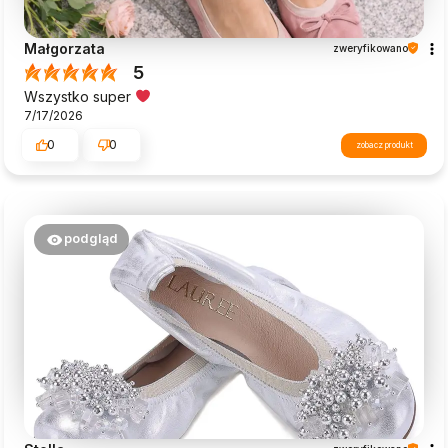
Małgorzata
zweryfikowano
5
Wszystko super
7/17/2026
0
0
zobacz produkt
podgląd