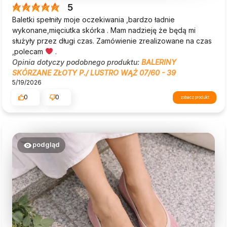
5
Baletki spełniły moje oczekiwania ,bardzo ładnie
wykonane,mięciutka skórka . Mam nadzieję że będą mi
służyły przez długi czas. Zamówienie zrealizowane na czas
,polecam
.
Opinia dotyczy podobnego produktu:
BALERINY
SKÓRZANE ZŁOTY P./ LUSTRO WĄŻ 07/60 - 39
5/19/2026
0
0
zobacz produkt
podgląd