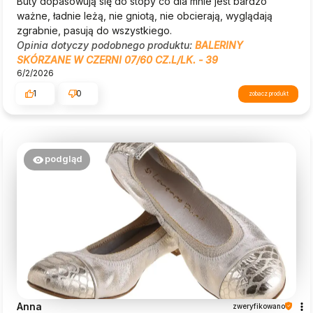
Buty dopasowują się do stopy co dla mnie jest bardzo
ważne, ładnie leżą, nie gniotą, nie obcierają, wyglądają
zgrabnie, pasują do wszystkiego.
Opinia dotyczy podobnego produktu:
BALERINY
SKÓRZANE W CZERNI 07/60 CZ.L/LK. - 39
6/2/2026
1
0
zobacz produkt
podgląd
Anna
zweryfikowano