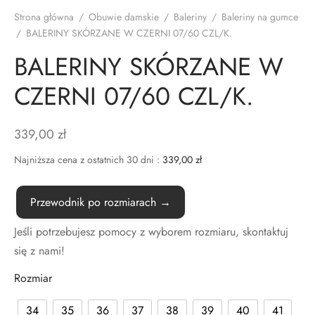
Strona główna
/
Obuwie damskie
/
Baleriny
/
Baleriny na gumce
TAKT
/
BALERINY SKÓRZANE W CZERNI 07/60 CZL/K.
BALERINY SKÓRZANE W
CZERNI 07/60 CZL/K.
339,00
zł
Najniższa cena z ostatnich 30 dni :
339,00
zł
Przewodnik po rozmiarach →
Jeśli potrzebujesz pomocy z wyborem rozmiaru, skontaktuj
się z nami!
Rozmiar
34
35
36
37
38
39
40
41