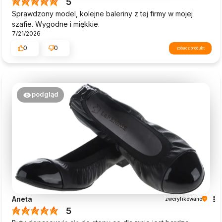
5
Sprawdzony model, kolejne baleriny z tej firmy w mojej
szafie. Wygodne i miękkie.
7/21/2026
0
0
zobacz produkt
podgląd
Aneta
zweryfikowano
5