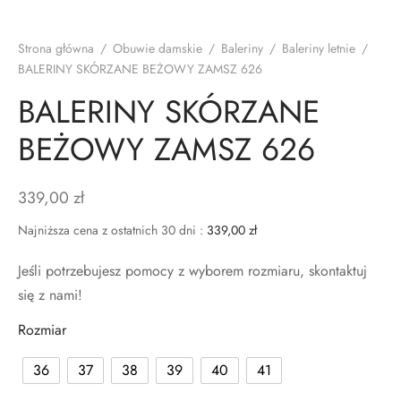
TAKT
Strona główna
/
Obuwie damskie
/
Baleriny
/
Baleriny letnie
/
BALERINY SKÓRZANE BEŻOWY ZAMSZ 626
BALERINY SKÓRZANE
BEŻOWY ZAMSZ 626
339,00
zł
Najniższa cena z ostatnich 30 dni :
339,00
zł
Jeśli potrzebujesz pomocy z wyborem rozmiaru, skontaktuj
się z nami!
Rozmiar
36
37
38
39
40
41