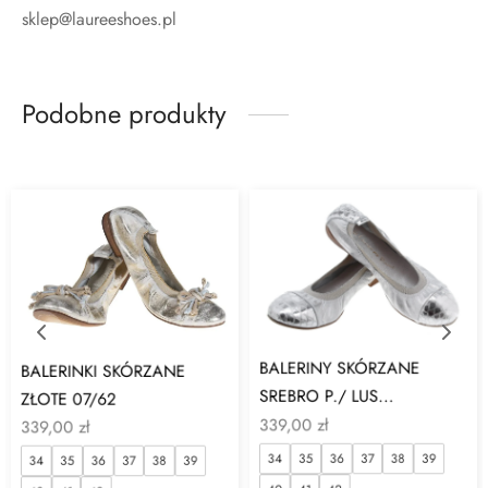
sklep@laureeshoes.pl
Podobne produkty
BALERINY SKÓRZANE
BALERINKI SKÓRZANE
SREBRO P./ LUS...
ZŁOTE 07/62
339,00
zł
339,00
zł
34
35
36
37
38
39
34
35
36
37
38
39